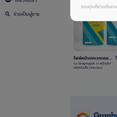
เกี่ยวกับเรา
ขอบคุณที่ร่วมเดินทาง
ร่วมเป็นผู้ขาย
View
Details
0 Sale
ไฟล์หน้าปกเวกเตอร์ลายเฉียงสีเหลือง-น้ำเงิน มินิมอลสไตล์แก้ไขได้ง่าย
by
Graphypik
in
หน้าปก/
ปกหนังสือ (Vector)