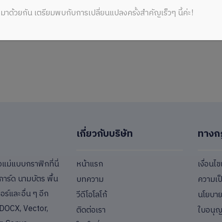
มาด้วยกัน เตรียมพบกับการเปลี่ยนแปลงครั้งสำคัญเร็วๆ นี้ค่ะ!
59.00 THB
เกี่ยวกับบริษัท
ทางก
หน้าแรก
เงื่อนไ
่แบบกราฟิกที่นี่
การ์ด นามบัตร พื้น
บทความ
ความเป
ร์และอื่น ๆ อีก
วีดีโอโลโก้
นโยบายค
DOCX, Vector,
ติดต่อเรา
ใบอนุ