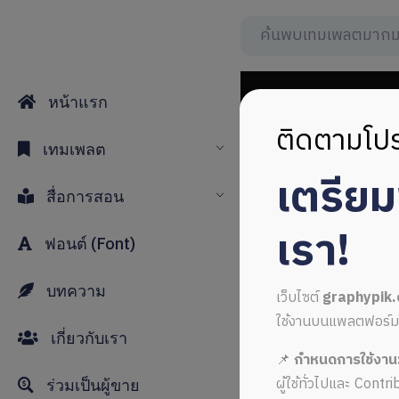
หน้าแรก
ติดตามโปร
เทมเพลต
เตรีย
รูปอาคาร
สื่อการสอน
เรา!
ฟอนต์ (Font)
บทความ
เว็บไซต์
graphypik
ใช้งานบนแพลตฟอร์มใหม่
เกี่ยวกับเรา
📌
กำหนดการใช้งาน
ALL MUSIC FROM รูป
ผู้ใช้ทั่วไปและ Cont
ร่วมเป็นผู้ขาย