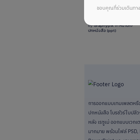
ขอบคุณที่ร่วมเดินทาง
View
ออกแบบหน้าปกรายงานสไตล์โมเดิร์น สีฟ้าเข้มและฟ้าอ่อน เน้นรูปและเส้นโค้งสีชมพู-ม่วง เพิ่มความทันสมัยและความเป็นมืออาชีพ เหมาะสำหรับงานนำเสนอและรายงานธุรกิจ
Details
by
Graphypik
in
หน้าปก/
ปกหนังสือ (ppt)
0 Sale
การออกแบบเทมเพลตหรือแม
ปกหนังสือ โบรชัวร์ใบปลิว
หลัง เรซูเม่ ออกแบบเวกเตอ
มากมาย พร้อมไฟล์ PSD, 