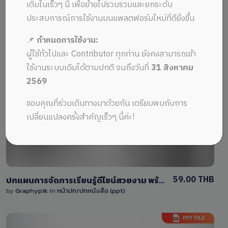
ALL MUSIC FROM รูปภาพ
Recent
เดิมในเร็วๆ นี้ เพื่อย้ายไปรวบรวมและยกระดับ
ประสบการณ์การใช้งานบนแพลตฟอร์มใหม่ที่ดียิ่งขึ้น
📌
กำหนดการใช้งาน:
ผู้ใช้ทั่วไปและ Contributor ทุกท่าน ยังคงสามารถเข้า
ใช้งานระบบเดิมได้ตามปกติ จนถึงวันที่
31 สิงหาคม
2569
View Details
ขอบคุณที่ร่วมเดินทางมาด้วยกัน เตรียมพบกับการ
1 Sale
เปลี่ยนแปลงครั้งสำคัญเร็วๆ นี้ค่ะ!
59.00 THB
ปกแผนการจัดการเรียนรู้ดีไซน์สวยงาม พร้อมพื้นที่ใส่โลโก้ รูปภาพ และ QR code สำหรับการศึกษา
by
Graphypik
in
หน้าปก/ปกหนังสือ (ppt)