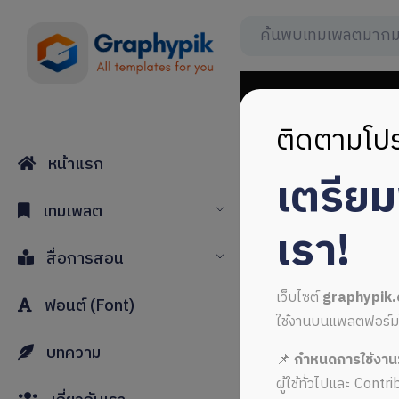
ติดตามโปร
หน้าแรก
เตรีย
พื้นหลังสีม
เทมเพลต
เรา!
สื่อการสอน
เว็บไซต์
graphypik
ฟอนต์ (Font)
ใช้งานบนแพลตฟอร์มใหม่
บทความ
📌
กำหนดการใช้งาน
ALL MUSIC FROM พื้นห
ผู้ใช้ทั่วไปและ Cont