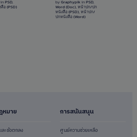
Details
Details
k
in
PSD
,
by
Graphypik
in
PSD
,
สือ (PSD)
Word (Doc)
,
หน้าปก/ปก
3 Sales
0 Sale
หนังสือ (PSD)
,
หน้าปก/
ปกหนังสือ (Word)
ฎหมาย
การสนันสนุน
ขและข้อตกลง
ศูนย์ความช่วยเหลือ