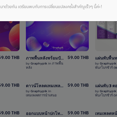
มาด้วยกัน เตรียมพบกับการเปลี่ยนแปลงครั้งสำคัญเร็วๆ นี้ค่ะ!
View
Details
0 Sale
59.00 THB
59.00 THB
ภาพพื้นหลังพร้อมบับเบิ้ลและพื้นที่ใส่ข้อความ / abstract background
by
Graphypik
in
ภาพพื้น
by
Graphypi
หลัง
พับ/โบรชัวร์ (
View
59.00 THB
59.00 THB
ดาวน์โหลดเทมเพลตพาวเวอร์พ้อยท์แก้ไขได้ โทนสีม่วง 9 สไลด์
Details
by
Graphypik
in
by
Graphypi
เทมเพลตการนำเสนอ
พับ/โบรชัวร์ (
1 Sale
View
59.00 THB
59.00 THB
ออกแบบหน้าปกโทนสีม่วง ไฟล์ Word (docx) แก้ไขได้