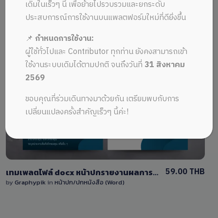
ALL MUSIC FROM ปรับแต่งรูปภาพ
Recent
เดิมในเร็วๆ นี้ เพื่อย้ายไปรวบรวมและยกระดับ
ประสบการณ์การใช้งานบนแพลตฟอร์มใหม่ที่ดียิ่งขึ้น
📌
กำหนดการใช้งาน:
ผู้ใช้ทั่วไปและ Contributor ทุกท่าน ยังคงสามารถเข้า
ใช้งานระบบเดิมได้ตามปกติ จนถึงวันที่
31 สิงหาคม
2569
View Details
ขอบคุณที่ร่วมเดินทางมาด้วยกัน เตรียมพบกับการ
1 Sale
เปลี่ยนแปลงครั้งสำคัญเร็วๆ นี้ค่ะ!
59.00 THB
เทมเพลตไฟล์ docx หน้าปกรายงานผลการปฏิบัติงานต่างๆ แก้ไขง่ายด้วย โปรแกรม Word
by
Graphypik
in
หน้าปก/ปกหนังสือ (Word)