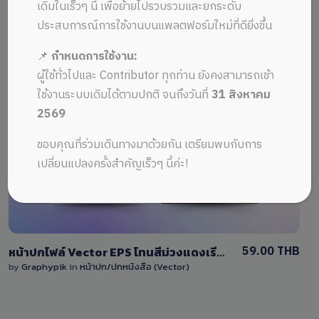
ALL MUSIC FROM ปกแนวสร้างสรรค์
Recent
เดิมในเร็วๆ นี้ เพื่อย้ายไปรวบรวมและยกระดับ
ประสบการณ์การใช้งานบนแพลตฟอร์มใหม่ที่ดียิ่งขึ้น
📌
กำหนดการใช้งาน:
ผู้ใช้ทั่วไปและ Contributor ทุกท่าน ยังคงสามารถเข้า
ใช้งานระบบเดิมได้ตามปกติ จนถึงวันที่
31 สิงหาคม
2569
View Details
ขอบคุณที่ร่วมเดินทางมาด้วยกัน เตรียมพบกับการ
0 Sale
เปลี่ยนแปลงครั้งสำคัญเร็วๆ นี้ค่ะ!
59.00 THB
หน้าปกไฟล์ Vector EPS โทนสีม่วงแดงเรียบง่ายและแก้ไขได้เอง
by
Graphypik
in
หน้าปก/ปกหนังสือ (Vector)