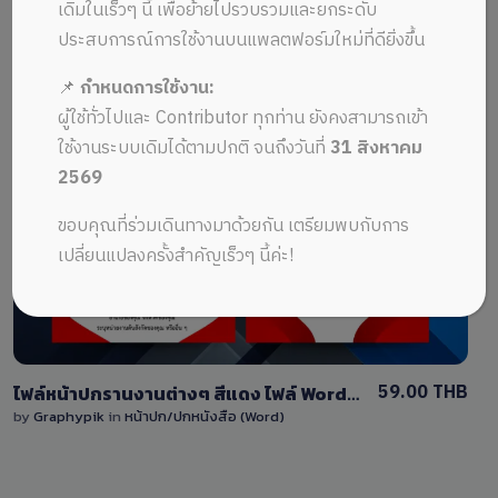
ALL MUSIC FROM ปกเทมเพลตแก้ไขได้
Recent
เดิมในเร็วๆ นี้ เพื่อย้ายไปรวบรวมและยกระดับ
ประสบการณ์การใช้งานบนแพลตฟอร์มใหม่ที่ดียิ่งขึ้น
📌
กำหนดการใช้งาน:
ผู้ใช้ทั่วไปและ Contributor ทุกท่าน ยังคงสามารถเข้า
ใช้งานระบบเดิมได้ตามปกติ จนถึงวันที่
31 สิงหาคม
2569
View Details
ขอบคุณที่ร่วมเดินทางมาด้วยกัน เตรียมพบกับการ
0 Sale
เปลี่ยนแปลงครั้งสำคัญเร็วๆ นี้ค่ะ!
59.00 THB
ไฟล์หน้าปกรานงานต่างๆ สีแดง ไฟล์ Word แก้ไขง่ายมาก พร้อมหน้าใส่เนื้อหา
by
Graphypik
in
หน้าปก/ปกหนังสือ (Word)