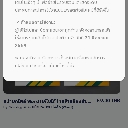
ALL MUSIC FROM ปกหนังสือออกแบบ
Recent
เดิมในเร็วๆ นี้ เพื่อย้ายไปรวบรวมและยกระดับ
ประสบการณ์การใช้งานบนแพลตฟอร์มใหม่ที่ดียิ่งขึ้น
📌
กำหนดการใช้งาน:
ผู้ใช้ทั่วไปและ Contributor ทุกท่าน ยังคงสามารถเข้า
ใช้งานระบบเดิมได้ตามปกติ จนถึงวันที่
31 สิงหาคม
2569
View Details
ขอบคุณที่ร่วมเดินทางมาด้วยกัน เตรียมพบกับการ
0 Sale
เปลี่ยนแปลงครั้งสำคัญเร็วๆ นี้ค่ะ!
59.00 THB
หน้าปกไฟล์ Word แก้ไขได้ โทนสีเหลืองส้ม-สีเขียว
by
Graphypik
in
หน้าปก/ปกหนังสือ (Word)