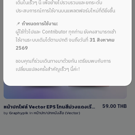
ALL MUSIC FROM ปกสำหรับคุณ
Recent
เดิมในเร็วๆ นี้ เพื่อย้ายไปรวบรวมและยกระดับ
ประสบการณ์การใช้งานบนแพลตฟอร์มใหม่ที่ดียิ่งขึ้น
📌
กำหนดการใช้งาน:
ผู้ใช้ทั่วไปและ Contributor ทุกท่าน ยังคงสามารถเข้า
ใช้งานระบบเดิมได้ตามปกติ จนถึงวันที่
31 สิงหาคม
2569
View Details
ขอบคุณที่ร่วมเดินทางมาด้วยกัน เตรียมพบกับการ
0 Sale
เปลี่ยนแปลงครั้งสำคัญเร็วๆ นี้ค่ะ!
59.00 THB
หน้าปกไฟล์ Vector EPS โทนสีม่วงแดงเรียบง่ายและแก้ไขได้เอง
by
Graphypik
in
หน้าปก/ปกหนังสือ (Vector)