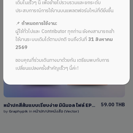
ALL MUSIC FROM ปกสวยงาม
Recent
เดิมในเร็วๆ นี้ เพื่อย้ายไปรวบรวมและยกระดับ
ประสบการณ์การใช้งานบนแพลตฟอร์มใหม่ที่ดียิ่งขึ้น
📌
กำหนดการใช้งาน:
ผู้ใช้ทั่วไปและ Contributor ทุกท่าน ยังคงสามารถเข้า
ใช้งานระบบเดิมได้ตามปกติ จนถึงวันที่
31 สิงหาคม
2569
View Details
ขอบคุณที่ร่วมเดินทางมาด้วยกัน เตรียมพบกับการ
1 Sale
เปลี่ยนแปลงครั้งสำคัญเร็วๆ นี้ค่ะ!
59.00 THB
หน้าปกสีส้มแบบเรียบง่าย มินิมอล ไฟล์ EPS(vector) A4 แก้ไขง่าย
by
Graphypik
in
หน้าปก/ปกหนังสือ (Vector)