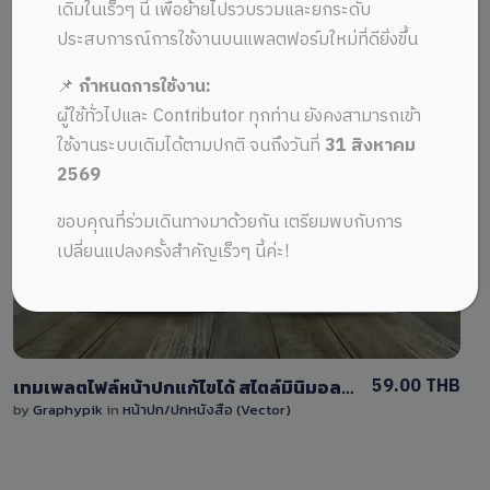
ALL MUSIC FROM ปกสมัยใหม่
Recent
เดิมในเร็วๆ นี้ เพื่อย้ายไปรวบรวมและยกระดับ
ประสบการณ์การใช้งานบนแพลตฟอร์มใหม่ที่ดียิ่งขึ้น
📌
กำหนดการใช้งาน:
ผู้ใช้ทั่วไปและ Contributor ทุกท่าน ยังคงสามารถเข้า
ใช้งานระบบเดิมได้ตามปกติ จนถึงวันที่
31 สิงหาคม
2569
View Details
ขอบคุณที่ร่วมเดินทางมาด้วยกัน เตรียมพบกับการ
0 Sale
เปลี่ยนแปลงครั้งสำคัญเร็วๆ นี้ค่ะ!
59.00 THB
เทมเพลตไฟล์หน้าปกแก้ไขได้ สไตล์มินิมอลเรียบง่าย ออกแบบโทนสีน้ำเงินรูปวงกลม
by
Graphypik
in
หน้าปก/ปกหนังสือ (Vector)