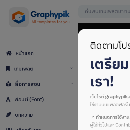
ติดตามโปร
หน้าแรก
เตรีย
ปกรายงาน
เทมเพลต
เรา!
สื่อการสอน
เว็บไซต์
graphypik
ฟอนต์ (Font)
ใช้งานบนแพลตฟอร์มใหม่
บทความ
📌
กำหนดการใช้งาน
ALL MUSIC FROM ปกร
ผู้ใช้ทั่วไปและ Cont