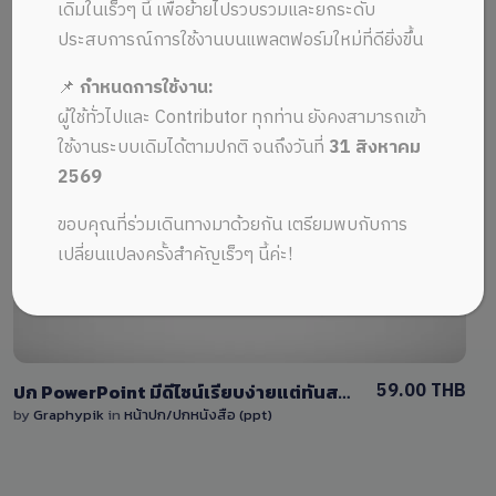
ALL MUSIC FROM ปกน้ำเงิน
Recent
เดิมในเร็วๆ นี้ เพื่อย้ายไปรวบรวมและยกระดับ
ประสบการณ์การใช้งานบนแพลตฟอร์มใหม่ที่ดียิ่งขึ้น
📌
กำหนดการใช้งาน:
ผู้ใช้ทั่วไปและ Contributor ทุกท่าน ยังคงสามารถเข้า
ใช้งานระบบเดิมได้ตามปกติ จนถึงวันที่
31 สิงหาคม
2569
View Details
ขอบคุณที่ร่วมเดินทางมาด้วยกัน เตรียมพบกับการ
0 Sale
เปลี่ยนแปลงครั้งสำคัญเร็วๆ นี้ค่ะ!
59.00 THB
ปก PowerPoint มีดีไซน์เรียบง่ายแต่ทันสมัย พร้อมสีสันหลากหลายและปรับแต่งได้ตามต้องการ โดยออกแบบให้ดูเป็นทางการ
by
Graphypik
in
หน้าปก/ปกหนังสือ (ppt)