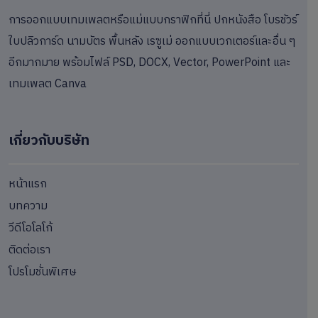
การออกแบบเทมเพลตหรือแม่แบบกราฟิกที่นี่ ปกหนังสือ โบรชัวร์
ใบปลิวการ์ด นามบัตร พื้นหลัง เรซูเม่ ออกแบบเวกเตอร์และอื่น ๆ
อีกมากมาย พร้อมไฟล์ PSD, DOCX, Vector, PowerPoint และ
เทมเพลต Canva
เกี่ยวกับบริษัท
หน้าแรก
บทความ
วีดีโอโลโก้
ติดต่อเรา
โปรโมชั่นพิเศษ