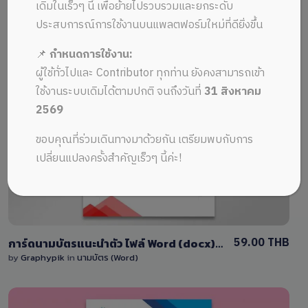
ALL MUSIC FROM นามบัตรไฟล์ docx
Recent
เดิมในเร็วๆ นี้ เพื่อย้ายไปรวบรวมและยกระดับ
ประสบการณ์การใช้งานบนแพลตฟอร์มใหม่ที่ดียิ่งขึ้น
📌
กำหนดการใช้งาน:
ผู้ใช้ทั่วไปและ Contributor ทุกท่าน ยังคงสามารถเข้า
ใช้งานระบบเดิมได้ตามปกติ จนถึงวันที่
31 สิงหาคม
2569
View Details
ขอบคุณที่ร่วมเดินทางมาด้วยกัน เตรียมพบกับการ
0 Sale
เปลี่ยนแปลงครั้งสำคัญเร็วๆ นี้ค่ะ!
59.00 THB
การ์ดนามบัตรแนะนำตัว ไฟล์ Word (docx) แก้ไขได้ โทนสีแดง
by
Graphypik
in
นามบัตร (Word)