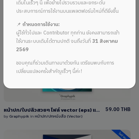
ALL MUSIC FROM ดาวน์โหลดไฟล์
Recent
เดิมในเร็วๆ นี้ เพื่อย้ายไปรวบรวมและยกระดับ
ประสบการณ์การใช้งานบนแพลตฟอร์มใหม่ที่ดียิ่งขึ้น
📌
กำหนดการใช้งาน:
ผู้ใช้ทั่วไปและ Contributor ทุกท่าน ยังคงสามารถเข้า
ใช้งานระบบเดิมได้ตามปกติ จนถึงวันที่
31 สิงหาคม
2569
View Details
ขอบคุณที่ร่วมเดินทางมาด้วยกัน เตรียมพบกับการ
1 Sale
เปลี่ยนแปลงครั้งสำคัญเร็วๆ นี้ค่ะ!
59.00 THB
หน้าปก/ใบปลิวสวยๆ ไฟล์ vector (eps) แก้ไขได้
by
Graphypik
in
หน้าปก/ปกหนังสือ (Vector)