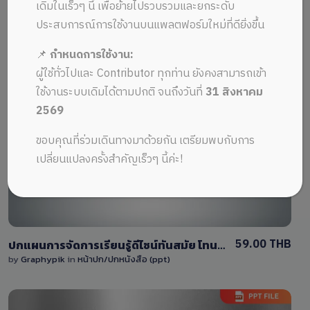
ALL MUSIC FROM การศึกษา
Recent
เดิมในเร็วๆ นี้ เพื่อย้ายไปรวบรวมและยกระดับ
ประสบการณ์การใช้งานบนแพลตฟอร์มใหม่ที่ดียิ่งขึ้น
📌
กำหนดการใช้งาน:
ผู้ใช้ทั่วไปและ Contributor ทุกท่าน ยังคงสามารถเข้า
ใช้งานระบบเดิมได้ตามปกติ จนถึงวันที่
31 สิงหาคม
2569
View Details
ขอบคุณที่ร่วมเดินทางมาด้วยกัน เตรียมพบกับการ
0 Sale
เปลี่ยนแปลงครั้งสำคัญเร็วๆ นี้ค่ะ!
59.00 THB
ปกแผนการจัดการเรียนรู้ดีไซน์ทันสมัย โทนสีแดงและน้ำเงิน มีพื้นที่ใส่ภาพบุคคลและ QR code เหมาะสำหรับเอกสารการเรียนการสอน
by
Graphypik
in
หน้าปก/ปกหนังสือ (ppt)