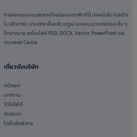
การออกแบบเทมเพลตหรือแม่แบบกราฟิกที่นี่ ปกหนังสือ โบรชัวร์
ใบปลิวการ์ด นามบัตร พื้นหลัง เรซูเม่ ออกแบบเวกเตอร์และอื่น ๆ
อีกมากมาย พร้อมไฟล์ PSD, DOCX, Vector, PowerPoint และ
เทมเพลต Canva
เกี่ยวกับบริษัท
หน้าแรก
บทความ
วีดีโอโลโก้
ติดต่อเรา
โปรโมชั่นพิเศษ