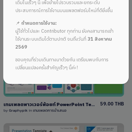
ALL MUSIC FROM การนำเสนอ
Recent
เดิมในเร็วๆ นี้ เพื่อย้ายไปรวบรวมและยกระดับ
ประสบการณ์การใช้งานบนแพลตฟอร์มใหม่ที่ดียิ่งขึ้น
📌
กำหนดการใช้งาน:
ผู้ใช้ทั่วไปและ Contributor ทุกท่าน ยังคงสามารถเข้า
ใช้งานระบบเดิมได้ตามปกติ จนถึงวันที่
31 สิงหาคม
2569
View Details
ขอบคุณที่ร่วมเดินทางมาด้วยกัน เตรียมพบกับการ
0 Sale
เปลี่ยนแปลงครั้งสำคัญเร็วๆ นี้ค่ะ!
59.00 THB
เทมเพลตพาวเวอร์พ้อยท์ PowerPoint Template สามารถแก้ไขได้
by
Graphypik
in
เทมเพลตการนำเสนอ