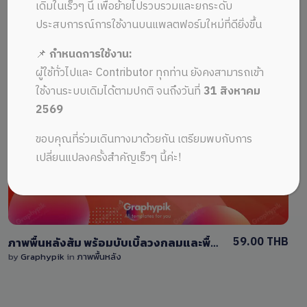
ALL MUSIC FROM กราฟิกภาพพื้นหลัง
Recent
เดิมในเร็วๆ นี้ เพื่อย้ายไปรวบรวมและยกระดับ
ประสบการณ์การใช้งานบนแพลตฟอร์มใหม่ที่ดียิ่งขึ้น
📌
กำหนดการใช้งาน:
ผู้ใช้ทั่วไปและ Contributor ทุกท่าน ยังคงสามารถเข้า
ใช้งานระบบเดิมได้ตามปกติ จนถึงวันที่
31 สิงหาคม
2569
View Details
ขอบคุณที่ร่วมเดินทางมาด้วยกัน เตรียมพบกับการ
0 Sale
เปลี่ยนแปลงครั้งสำคัญเร็วๆ นี้ค่ะ!
59.00 THB
ภาพพื้นหลังส้ม พร้อมบับเบิ้ลวงกลมและพื้นที่ใส่ข้อความ / Orange abstract background
by
Graphypik
in
ภาพพื้นหลัง