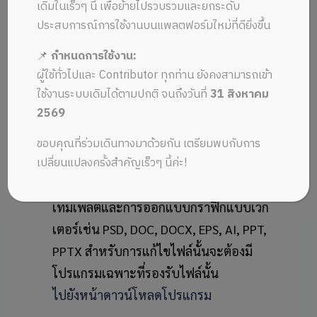
เดิมในเร็วๆ นี้ เพื่อย้ายไปรวบรวมและยกระดับ
เมนูศูนย์ช่วยเหลือ
ประสบการณ์การใช้งานบนแพลตฟอร์มใหม่ที่ดียิ่งขึ้น
📌
กำหนดการใช้งาน:
ผู้ใช้ทั่วไปและ Contributor ทุกท่าน ยังคงสามารถเข้า
การแก้ไขไฟล์ที่
ใช้งานระบบเดิมได้ตามปกติ จนถึงวันที่
31 สิงหาคม
2569
ดาวน์โหลดจาก
Graphypik
ขอบคุณที่ร่วมเดินทางมาด้วยกัน เตรียมพบกับการ
เปลี่ยนแปลงครั้งสำคัญเร็วๆ นี้ค่ะ!
เว็บไซต์ Graphypik เป็นเว็บไซต์ที่มีไฟล์
เทมเพลตและการออกแบบกราฟิกแบบเวก
เตอร์เช่น PSD, DOC, DOCX, EPS, AI, PPT,
PPTX สำหรับการแก้ไขไฟล์นั้นจะต้องมี
โปรแกรมเฉพาะที่รองรับไฟล์นั้น
ไปยังหน้าดาวน์โหลดโปรแกรม