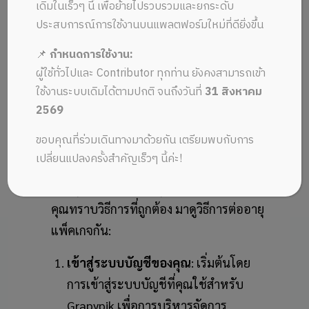
เดิมในเร็วๆ นี้ เพื่อย้ายไปรวบรวมและยกระดับ
เมนูศูนย์ช่วยเหลือ
ประสบการณ์การใช้งานบนแพลตฟอร์มใหม่ที่ดียิ่งขึ้น
📌
กำหนดการใช้งาน:
ผู้ใช้ทั่วไปและ Contributor ทุกท่าน ยังคงสามารถเข้า
การต่ออายุแพ็คเกจแบบ
ใช้งานระบบเดิมได้ตามปกติ จนถึงวันที่
31 สิงหาคม
รายครั้ง
2569
ขอบคุณที่ร่วมเดินทางมาด้วยกัน เตรียมพบกับการ
เวลาและอายุของแพ็คเกจคุณมักจะเป็น
เปลี่ยนแปลงครั้งสำคัญเร็วๆ นี้ค่ะ!
ปัจจัยสำคัญในการบริหารจัดการแพ็คเกจ
ของคุณ แต่การต่ออายุก็ไม่ใช่เรื่องยากเมื่อ
คุณทราบวิธีการที่ถูกต้อง มาดูวิธีการต่ออายุ
แพ็คเกจกัน:
เข้าสู่ระบบบัญชีของคุณ
: เริ่มต้นโดย
การเข้าสู่ระบบบัญชีที่คุณใช้สำหรับ
Grapypik เพื่อการบริหารจัดการ